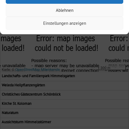
Ablehnen
Einstellungen anzeigen
300 m
Karte: ©
OpenStreetMap Mitwirkende
Landschafts- und Familienpark Himmelsgarten
Weleda Heilpflanzengärten
Christliches Gästezentrum Schönblick
Kirche St. Koloman
Naturatum
Aussichtsturm Himmelsstürmer