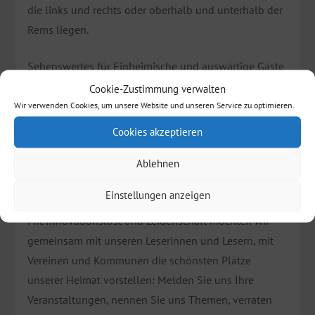
die links und rechts oder oberhalb und unterhalb der
Rems liegen.
Sehenswertes für Einheimische und auswärtige Gäste
soll einen ganz neuen und vielleicht auch
Cookie-Zustimmung verwalten
überraschenden Blick auf die Region bieten. Diese
Wir verwenden Cookies, um unsere Website und unseren Service zu optimieren.
Schauorte werden bei uns den ganzen Sommer über
Cookies akzeptieren
im Fokus stehen. Wir rücken die Schönheit der Region
Ablehnen
zwischen Wald und Alb in den Mittelpunkt. Erleben
Sie mit uns ganz neue Seiten ihrer Heimat.
Einstellungen anzeigen
Mit Innovationslust und Leidenschaft möchten wir
gemeinsam mit unseren Leserinnen und Lesern, mit
Vereinen und Kommunen die schönsten Plätze
unserer Heimat vorstellen: Melden Sie uns Ihre
Veranstaltungen, nennen Sie uns Themen, verraten