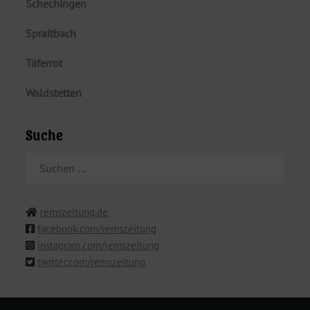
Schechingen
Spraitbach
Täferrot
Waldstetten
Suche
SUCHEN
NACH:
remszeitung.de
facebook.com/remszeitung
instagram.com/remszeitung
twitter.com/remszeitung