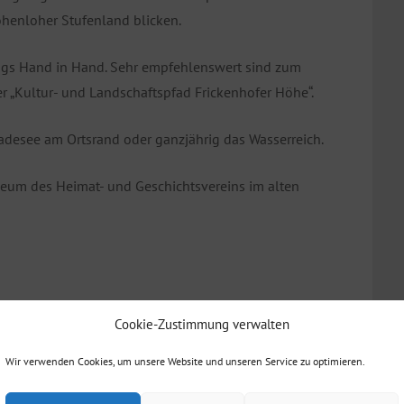
ohenloher Stufenland blicken.
ngs Hand in Hand. Sehr empfehlenswert sind zum
er „Kultur- und Landschaftspfad Frickenhofer Höhe“.
adesee am Ortsrand oder ganzjährig das Wasserreich.
seum des Heimat- und Geschichtsvereins im alten
Cookie-Zustimmung verwalten
Wir verwenden Cookies, um unsere Website und unseren Service zu optimieren.