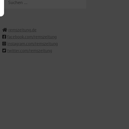
NACH:
remszeitung.de
facebook.com/remszeitung
instagram.com/remszeitung
twitter.com/remszeitung