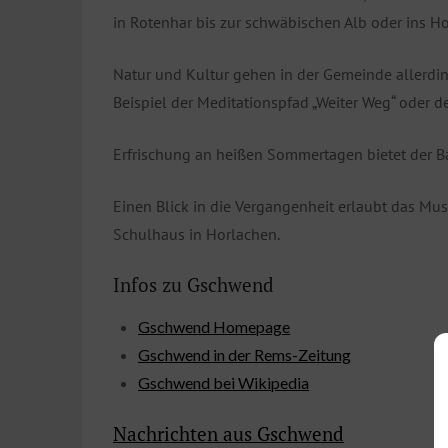
in Rotenhar bis zur schwäbischen Alb oder ins H
Natur und Kultur gehen in der Gemeinde allerdi
Beispiel der Meditationspfad „Weiter Weg“ oder d
Erfrischung an heißen Sommertagen bietet der B
Einen Blick in die Vergangenheit erlaubt das Mu
Schulhaus in Horlachen.
Infos zu Gschwend
Gschwend Homepage
Gschwend in der Rems-Zeitung
Gschwend bei Wikipedia
Nachrichten aus Gschwend