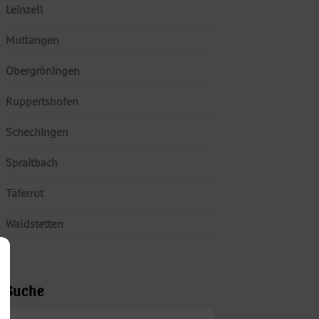
Leinzell
Mutlangen
Obergröningen
Ruppertshofen
Schechingen
Spraitbach
Täferrot
Waldstetten
Suche
SUCHEN