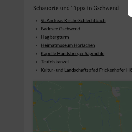
Schauorte und Tipps in Gschwend
St. Andreas Kirche Schlechtbach
Badesee Gschwend
Hagbergturm
Heimatmuseum Horlachen
Kapelle Hundsberger Sägmühle
Teufelskanzel
Kultur- und Landschaftspfad Frickenhofer H