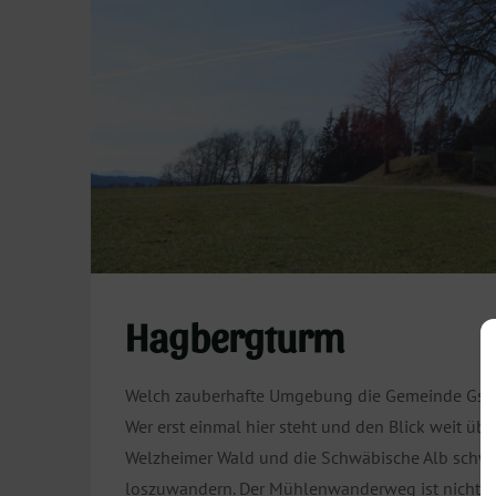
Hagbergturm
Welch zauberhafte Umgebung die Gemeinde Gsch
Wer erst einmal hier steht und den Blick weit ü
Welzheimer Wald und die Schwäbische Alb schweif
loszuwandern. Der Mühlenwanderweg ist nicht we