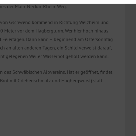
mes der Main-Neckar-Rhein-Weg.
hrt von Gschwend kommend in Richtung Welzheim und
500 Meter vor dem Hagbergturm. Wer hier hoch hinaus
nd Feiertagen. Dann kann – beginnend am Ostersonntag
ch an allen anderen Tagen, ein Schild verweist darauf,
ernt gelegenen Weiler Wasserhof geholt werden kann.
n des Schwäbischen Albvereins. Hat er geöffnet, findet
 Brot mit Griebenschmalz und Hagbergwurst) statt.