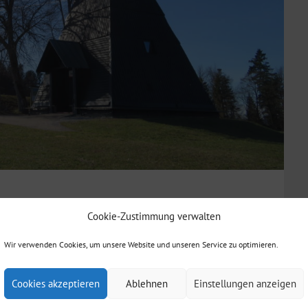
Cookie-Zustimmung verwalten
wend umgibt, das zeigt die Aussicht vom Hagbergturm.
Wir verwenden Cookies, um unsere Website und unseren Service zu optimieren.
ber die Schwäbisch-Fränkischen Waldberge, den
Cookies akzeptieren
Ablehnen
Einstellungen anzeigen
en lässt, der verspürt unweigerlich große Lust, sofort
it davon entfernt. Ebenso das Horlacher