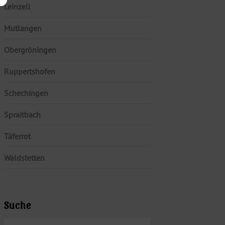
Leinzell
Mutlangen
Obergröningen
Ruppertshofen
Schechingen
Spraitbach
Täferrot
Waldstetten
Suche
SUCHEN