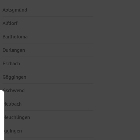
Abtsgmünd
Alfdorf
Bartholomä
Durlangen
Eschach
Göggingen
Gschwend
Heubach
Heuchlingen
Iggingen