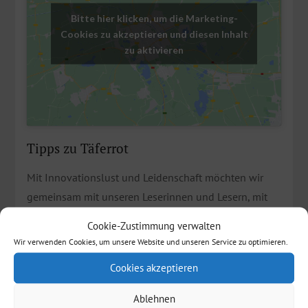
Bitte hier klicken, um die Marketing-
Cookies zu akzeptieren und diesen Inhalt
zu aktivieren
Tipps zu Täferrot
Mit Innovationslust und Leidenschaft möchten wir
gemeinsam mit unseren Leserinnen und Lesern, mit
Vereinen und Kommunen die schönsten Plätze
Cookie-Zustimmung verwalten
unserer Heimat vorstellen: Melden Sie uns Ihre
Wir verwenden Cookies, um unsere Website und unseren Service zu optimieren.
Veranstaltungen, nennen Sie uns Themen, verraten
Cookies akzeptieren
Sie uns Ihren ganz individuellen Geheimtipp,
beschreiben Sie uns einfach Ihren persönlichen
Ablehnen