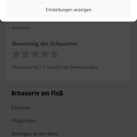
Lieblingsort – ihren „Schauort“. Für Tipps zu
Einstellungen anzeigen
interessanten Schauorten in Täferrot einfach unser
Kontaktformular „
Schauorte zwischen Alb und Wald
“
aufrufen.
Bewertung des Schauortes
Durchschnitt
/ 5. Anzahl der Bewertungen
Schauorte am Fluß
Essingen
Mögglingen
Böbingen an der Rems