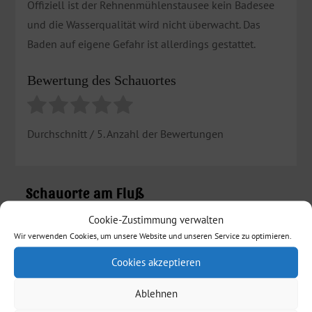
Offiziell ist der Rehnenmühlenstausee kein Badesee
und die Wasserqualität wird nicht überwacht. Das
Baden auf eigene Gefahr ist allerdings gestattet.
Bewertung des Schauortes
Durchschnitt
/ 5. Anzahl der Bewertungen
Schauorte am Fluß
Cookie-Zustimmung verwalten
Essingen
Wir verwenden Cookies, um unsere Website und unseren Service zu optimieren.
Mögglingen
Cookies akzeptieren
Böbingen an der Rems
Ablehnen