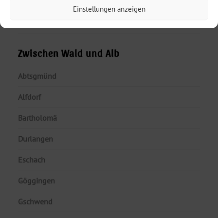
Schwäbisch Gmünd
Einstellungen anzeigen
Lorch
Zwischen Wald und Alb
Abtsgmünd
Alfdorf
Bartholomä
Durlangen
Eschach
Göggingen
Gschwend