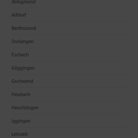
Abtsgmünd
Alfdorf
Bartholomä
Durlangen
Eschach
Göggingen
Gschwend
Heubach
Heuchlingen
Iggingen
Leinzell