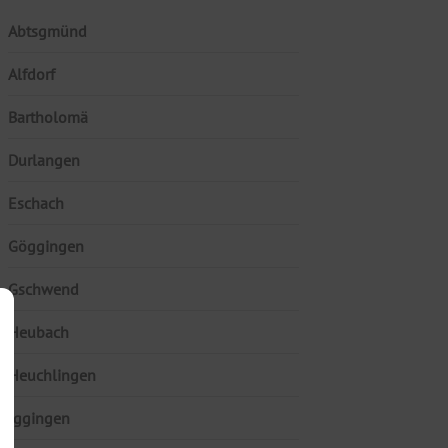
Abtsgmünd
Alfdorf
Bartholomä
Durlangen
Eschach
Göggingen
Gschwend
Heubach
Heuchlingen
Iggingen