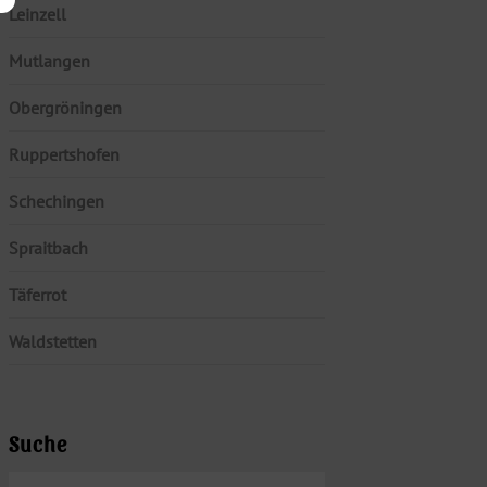
Leinzell
Mutlangen
Obergröningen
Ruppertshofen
Schechingen
Spraitbach
Täferrot
Waldstetten
Suche
SUCHEN