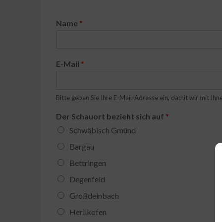
Name
*
E-Mail
*
Bitte geben Sie Ihre E-Mail-Adresse ein, damit wir mit Ihn
Der Schauort bezieht sich auf
*
Schwäbisch Gmünd
Bargau
Bettringen
Degenfeld
Großdeinbach
Herlikofen