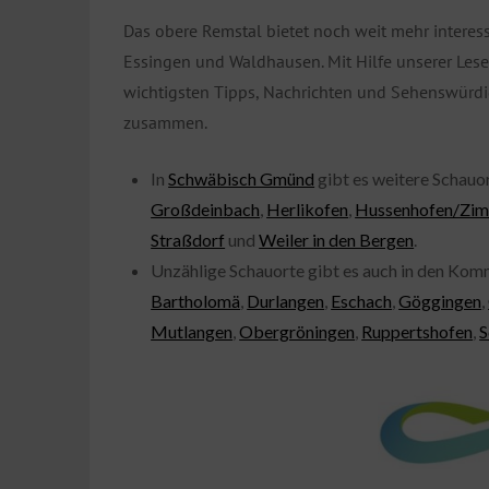
Das obere Remstal bietet noch weit mehr interes
Essingen und Waldhausen. Mit Hilfe unserer Lese
wichtigsten Tipps, Nachrichten und Sehenswürdi
zusammen.
In
Schwäbisch Gmünd
gibt es weitere Schauor
Großdeinbach
,
Herlikofen
,
Hussenhofen/Zi
Straßdorf
und
Weiler in den Bergen
.
Unzählige Schauorte gibt es auch in den Ko
Bartholomä
,
Durlangen
,
Eschach
,
Göggingen
,
Mutlangen
,
Obergröningen
,
Ruppertshofen
,
S