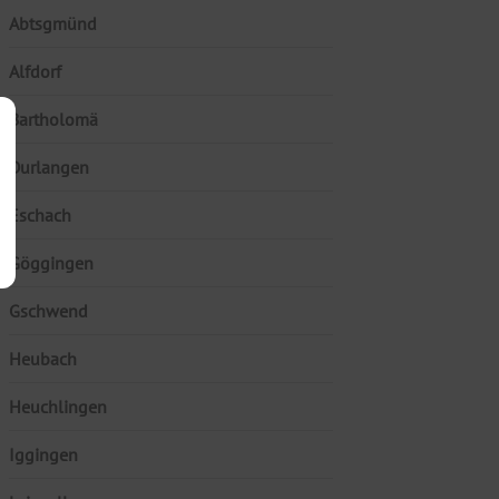
Abtsgmünd
Alfdorf
Bartholomä
Durlangen
Eschach
Göggingen
Gschwend
Heubach
Heuchlingen
Iggingen