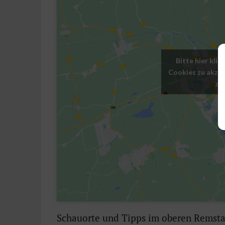
Bitte hier kli
Cookies zu akzep
zu
Schauorte und Tipps im oberen Remsta