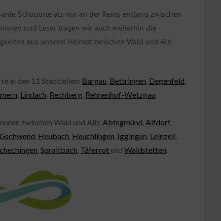
sante Schauorte als nur an der Rems entlang zwischen
rinnen und Leser tragen wir auch weiterhin die
gkeiten aus unserer Heimat zwischen Wald und Alb
te in den 11 Stadtteilen:
Bargau
,
Bettringen
,
Degenfeld
,
mmern
,
Lindach
,
Rechberg
,
Rehnenhof-Wetzgau
,
mmunen zwischen Wald und Alb:
Abtsgmünd
,
Alfdorf
,
Gschwend
,
Heubach
,
Heuchlingen
,
Iggingen
,
Leinzell
,
chechingen
,
Spraitbach
,
Täferrot
und
Waldstetten
.