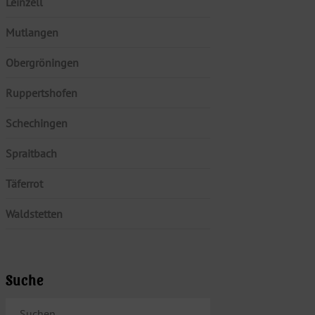
Leinzell
Mutlangen
Obergröningen
Ruppertshofen
Schechingen
Spraitbach
Täferrot
Waldstetten
Suche
SUCHEN