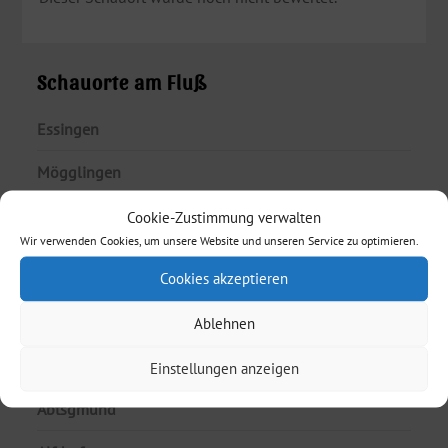
Schauorte am Fluß
Essingen
Mögglingen
Böbingen an der Rems
Cookie-Zustimmung verwalten
Wir verwenden Cookies, um unsere Website und unseren Service zu optimieren.
Schwäbisch Gmünd
Cookies akzeptieren
Lorch
Ablehnen
Zwischen Wald und Alb
Einstellungen anzeigen
Abtsgmünd