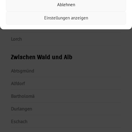
Mögglingen
Ablehnen
Böbingen an der Rems
Einstellungen anzeigen
Schwäbisch Gmünd
Lorch
Zwischen Wald und Alb
Abtsgmünd
Alfdorf
Bartholomä
Durlangen
Eschach