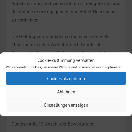
Arbeitsleistung. Seit vielen Jahren ist der gute Zustand
der Anlage dem Engagement von Albert Heinzmann
zu verdanken.
Die Heilung von Krankheiten motiviert sehr viele
Menschen zu einer Wallfahrt nach Lourdes in
Frankreich, aber auch die Igginger Grotte scheint eine
Cookie-Zustimmung verwalten
heilende Kraft zu haben. Es ist überliefert, dass 1980
Wir verwenden Cookies, um unsere Website und unseren Service zu optimieren.
dort die Großmutter einer Sinti-Familie für die
Heilung ihrer schwer kranken Enkelin gebetet hat und
Cookies akzeptieren
das Kind danach wieder gesund wurde.
Ablehnen
Bewertung des Schauortes
Einstellungen anzeigen
Durchschnitt
/ 5. Anzahl der Bewertungen