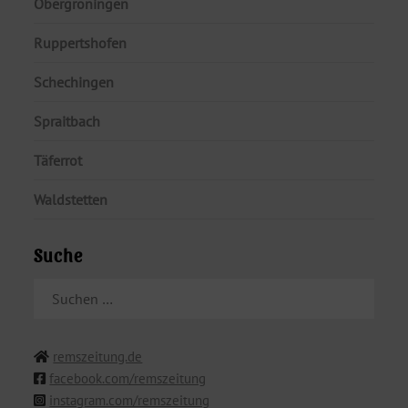
Obergröningen
Ruppertshofen
Schechingen
Spraitbach
Täferrot
Waldstetten
Suche
SUCHEN
NACH:
remszeitung.de
facebook.com/remszeitung
instagram.com/remszeitung