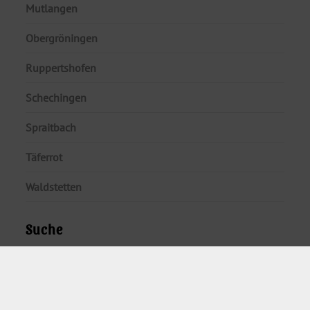
Mutlangen
Obergröningen
Ruppertshofen
Schechingen
Spraitbach
Täferrot
Waldstetten
Suche
SUCHEN
NACH:
remszeitung.de