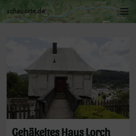
Skip
schauorte.de
to
content
Gehäkeltes Haus Lorch