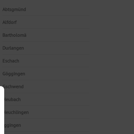
Abtsgmünd
Alfdorf
Bartholomä
Durlangen
Eschach
Göggingen
Gschwend
Heubach
Heuchlingen
Iggingen