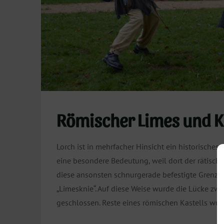
Römischer Limes und Kl
Lorch ist in mehrfacher Hinsicht ein historisches 
eine besondere Bedeutung, weil dort der rätis
diese ansonsten schnurgerade befestigte Grenzli
„Limesknie“. Auf diese Weise wurde die Lücke z
geschlossen. Reste eines römischen Kastells wur