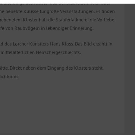
t allerdings das Kloster aus der Stauferzeit hoch über
ne beliebte Kulisse für große Veranstaltungen. Es finden
 neben dem Kloster hält die Stauferfalknerei die Vorliebe
 Hilfe von Raubvögeln in lebendiger Erinnerung.
d des Lorcher Künstlers Hans Kloss. Das Bild erzählt in
mittelalterlichen Herrschergeschlechts.
ätte. Direkt neben dem Eingang des Klosters steht
achturms.