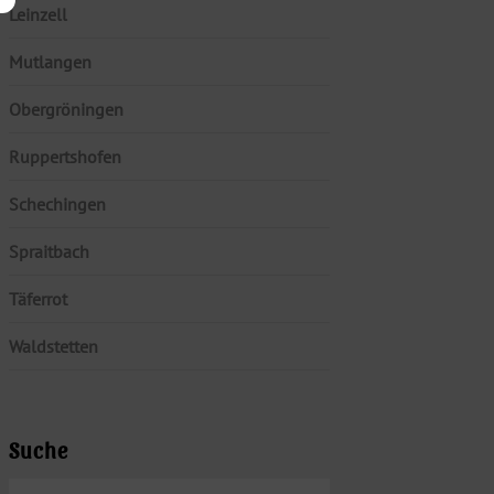
Leinzell
Mutlangen
Obergröningen
Ruppertshofen
Schechingen
Spraitbach
Täferrot
Waldstetten
Suche
SUCHEN