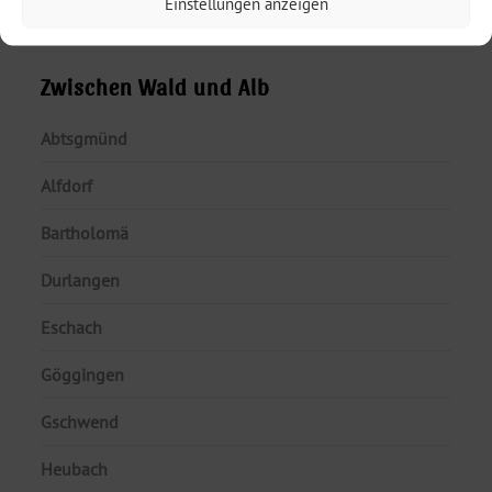
Einstellungen anzeigen
Lorch
Zwischen Wald und Alb
Abtsgmünd
Alfdorf
Bartholomä
Durlangen
Eschach
Göggingen
Gschwend
Heubach