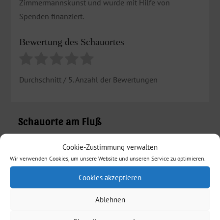
Zimmermannskunst und wurde mit Hilfe von
Spenden finanziert.
Bewertung des Schauortes
Durchschnitt
/ 5. Anzahl der Bewertungen
Schauorte am Fluß
Essingen
Cookie-Zustimmung verwalten
Wir verwenden Cookies, um unsere Website und unseren Service zu optimieren.
Mögglingen
Cookies akzeptieren
Böbingen an der Rems
Ablehnen
Schwäbisch Gmünd