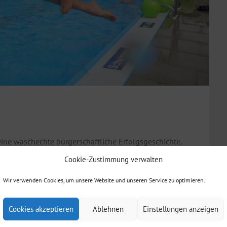
eine waschechte bürgerschaftliche Erfolgsgeschichte.
Cookie-Zustimmung verwalten
ünder Freibad“ im Zuge von wirtschaftlichen
Wir verwenden Cookies, um unsere Website und unseren Service zu optimieren.
e Bürger im größten Gmünder Stadtteil nicht gefallen
sondern einen anpackenden Förderverein.
Cookies akzeptieren
Ablehnen
Einstellungen anzeigen
Bettringer Freibad ist beliebter denn je.