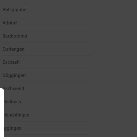
Abtsgmünd
Alfdorf
Bartholomä
Durlangen
Eschach
Göggingen
Gschwend
Heubach
Heuchlingen
Iggingen