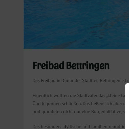
Freibad Bettringen
Das Freibad im Gmünder Stadtteil Bettringen ist 
Eigentlich wollten die Stadtväter das „kleine Gm
Überlegungen schließen. Das ließen sich aber di
und gründeten nicht nur eine Bürgerinitiative, 
Das besonders idyllische und familienfreundliche 