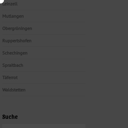
Leinzell
Mutlangen
Obergröningen
Ruppertshofen
Schechingen
Spraitbach
Täferrot
Waldstetten
Suche
SUCHEN