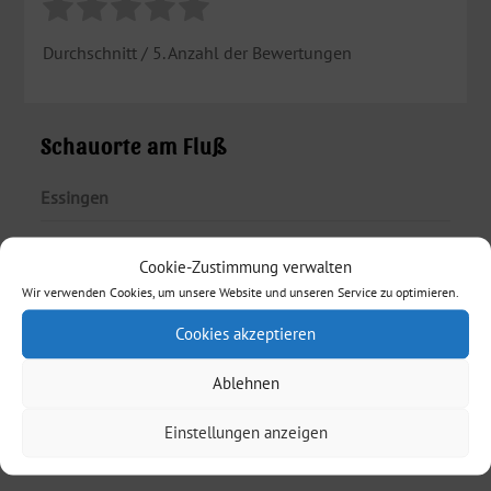
Durchschnitt
/ 5. Anzahl der Bewertungen
Schauorte am Fluß
Essingen
Mögglingen
Cookie-Zustimmung verwalten
Böbingen an der Rems
Wir verwenden Cookies, um unsere Website und unseren Service zu optimieren.
Cookies akzeptieren
Schwäbisch Gmünd
Ablehnen
Lorch
Einstellungen anzeigen
Zwischen Wald und Alb