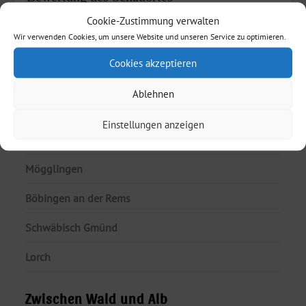
Cookie-Zustimmung verwalten
Wir verwenden Cookies, um unsere Website und unseren Service zu optimieren.
Durchschnitt
/ 5. Anzahl der Bewertungen
Cookies akzeptieren
Ablehnen
Schauorte am Fluß
Einstellungen anzeigen
Essingen
Mögglingen
Böbingen an der Rems
Schwäbisch Gmünd
Lorch
Zwischen Wald und Alb