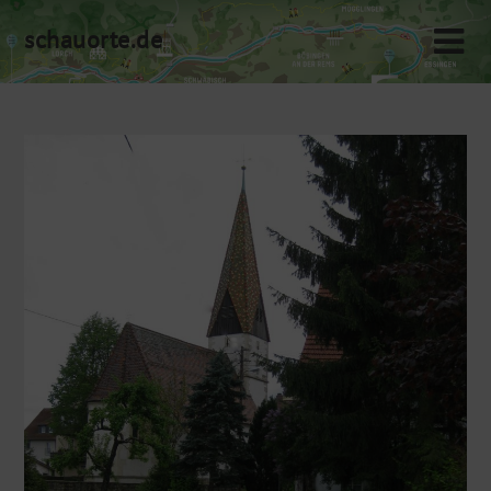
Skip
schauorte.de
to
content