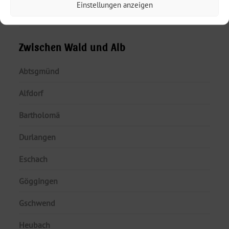
Einstellungen anzeigen
Lorch
Zwischen Wald und Alb
Abtsgmünd
Alfdorf
Bartholomä
Durlangen
Eschach
Göggingen
Gschwend
Heubach