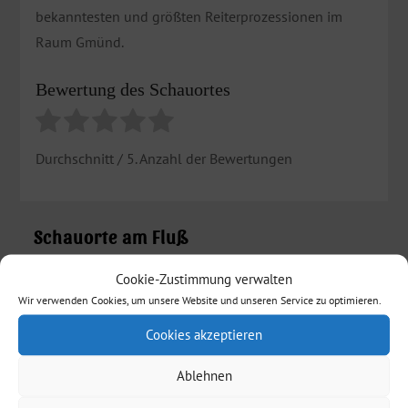
bekanntesten und größten Reiterprozessionen im
Raum Gmünd.
Bewertung des Schauortes
Durchschnitt
/ 5. Anzahl der Bewertungen
Schauorte am Fluß
Cookie-Zustimmung verwalten
Essingen
Wir verwenden Cookies, um unsere Website und unseren Service zu optimieren.
Mögglingen
Cookies akzeptieren
Böbingen an der Rems
Ablehnen
Schwäbisch Gmünd