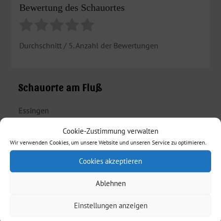
Bewertung des Schauortes
Durchschnitt
/ 5. Anzahl der Bewertungen
Schauorte am Fluß
Essingen
Cookie-Zustimmung verwalten
Mögglingen
Wir verwenden Cookies, um unsere Website und unseren Service zu optimieren.
Böbingen an der Rems
Cookies akzeptieren
Schwäbisch Gmünd
Ablehnen
Lorch
Einstellungen anzeigen