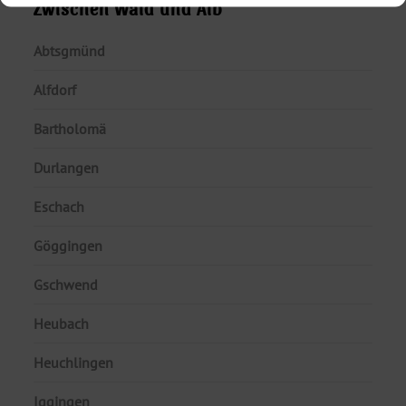
Zwischen Wald und Alb
Abtsgmünd
Alfdorf
Bartholomä
Durlangen
Eschach
Göggingen
Gschwend
Heubach
Heuchlingen
Iggingen