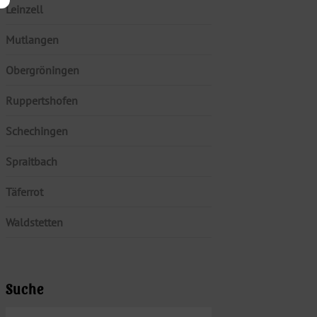
Leinzell
Mutlangen
Obergröningen
Ruppertshofen
Schechingen
Spraitbach
Täferrot
Waldstetten
Suche
SUCHEN