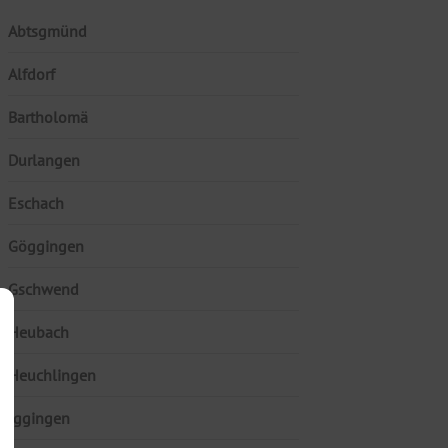
Abtsgmünd
Alfdorf
Bartholomä
Durlangen
Eschach
Göggingen
Gschwend
Heubach
Heuchlingen
Iggingen