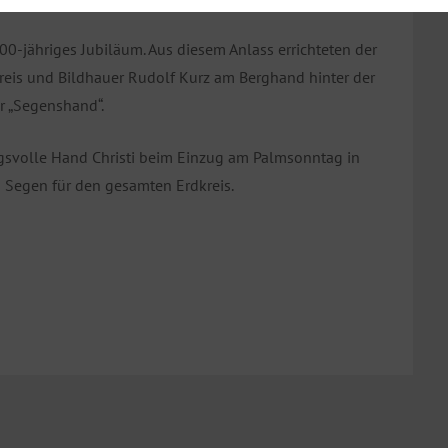
 400-jähriges Jubiläum. Aus diesem Anlass errichteten der
kreis und Bildhauer Rudolf Kurz am Berghand hinter der
r „Segenshand“.
ngsvolle Hand Christi beim Einzug am Palmsonntag in
n Segen für den gesamten Erdkreis.