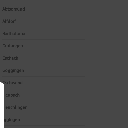
Abtsgmünd
Alfdorf
Bartholomä
Durlangen
Eschach
Göggingen
Gschwend
Heubach
Heuchlingen
Iggingen