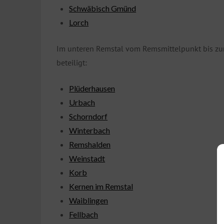
Schwäbisch Gmünd
Lorch
Im unteren Remstal vom Remsmittelpunkt bis z
beteiligt:
Plüderhausen
Urbach
Schorndorf
Winterbach
Remshalden
Weinstadt
Korb
Kernen im Remstal
Waiblingen
Fellbach