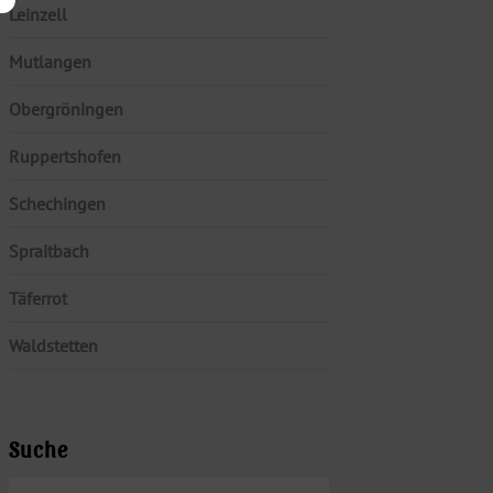
Leinzell
Mutlangen
Obergröningen
Ruppertshofen
Schechingen
Spraitbach
Täferrot
Waldstetten
Suche
SUCHEN